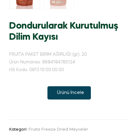
Dondurularak Kurutulmuş
Dilim Kayısı
FRUITA PAKET BİRİM AĞIRLIĞI (gr): 20
Ürün Numarası: 8684184785124
HS Kodu: 0813.10.00.00.00
Ürünü İncele
Kategori:
Fruita Freeze Dried Meyveler