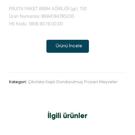
FRUITA PAKET BİRİM AĞIRLIĞI (gr): 150
Ürün Numarası: 8684184785230
HS Kodu: 1806.90.19.00.00
Ürünü İncele
Kategori:
Çikolata Kaplı Dondurulmuş Frozen Meyveler
İlgili ürünler